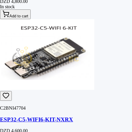
DZD 4,800.00
In stock
Add to cart
C2BNI47704
ESP32-C5-WIFI6-KIT-NXRX
DZD 4,600.00