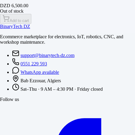
RJ45 100 Mbps
DZD 6,500.00
Out of stock
Add to cart
BinaryTech DZ
Ecommerce marketplace for electronics, IoT, robotics, CNC, and
workshop maintenance.
support@binarytech-dz.com
0551 229 593
WhatsApp available
Bab Ezzouar, Algiers
Sat–Thu · 9 AM – 4:30 PM · Friday closed
Follow us