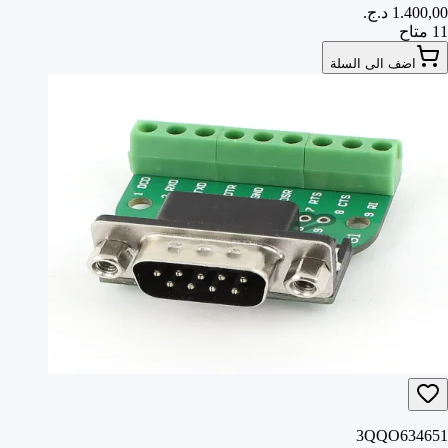
11 متاح
اضف الى السلة
3QQO634651