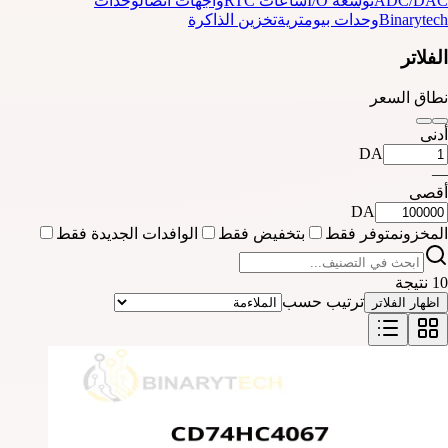
ADC/DAC
توسعة I/O
ساعات RTC
واجهات اتصال
وحدات
Binarytech
وحدات بيومترية
تخزين الذاكرة
الفلاتر
نطاق السعر
أدنى
DA
—
أقصى
DA
المخزون
متوفر فقط
بتخفيض فقط
الوافدات الجديدة فقط
10 نتيجة
ترتيب حسب
اظهار الفلاتر