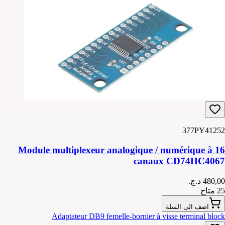
377PY41252
Module multiplexeur analogique / numérique à 16
canaux CD74HC4067
25 متاح
اضف الى السلة
Adaptateur DB9 femelle-bornier à visse terminal block