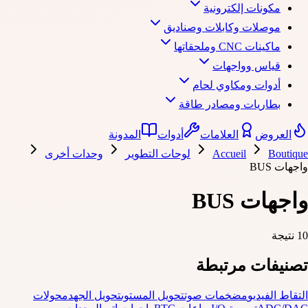
مكونات إلكترونية
موصلات وكابلات وصناديق
ماكينات CNC وملحقاتها
قياس وواجهات
أدوات ومكاوي لحام
بطاريات ومصادر طاقة
العروض
العلامات
أدوات
المدونة
Boutique
Accueil
لوحات التطوير
وحدات أخرى
واجهات BUS
واجهات BUS
10 نتيجة
تصنيفات مرتبطة
التقاط الفيديو
مضخمات صوت
تحويل المستوى
تحويل الجهد
محولات