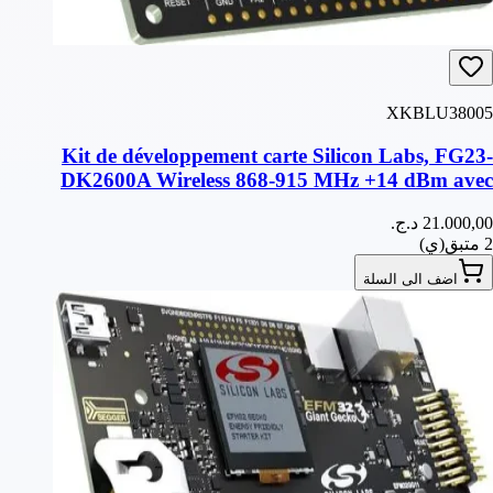
XKBLU38005
Kit de développement carte Silicon Labs, FG23-
DK2600A Wireless 868-915 MHz +14 dBm avec
antenne
2 متبق(ي)
اضف الى السلة