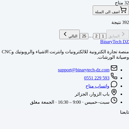
32 متاح
اضف الى السلة
392 نتيجة
…
السابق
1
2
25
التالي
BinaryTech DZ
منصة تجارة الكترونية للالكترونيات وانترنت الاشياء والروبوتيك وCNC
وصيانة الورشات.
support@binarytech-dz.com
0551 229 593
واتساب متاح
باب الزوار، الجزائر
سبت–خميس · 9:00 – 16:30 · الجمعة مغلق
تابعنا