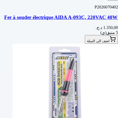
P2026070402
Fer à souder électrique AIDA A-093C, 220VAC 40W
5 متبق(ي)
اضف الى السلة