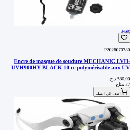
جديد
P2026070380
Encre de masque de soudure MECHANIC LVH-
UVH900HY BLACK 10 cc polymérisable aux UV
pour circuits imprimés
27 متاح
اضف الى السلة