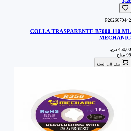
جديد
P2026070442
COLLA TRASPARENTE B7000 110 ML
MECHANIC
98 متاح
اضف الى السلة