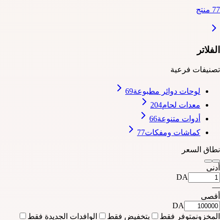
77 منتج
الفلاتر
تصنيفات فرعية
لوحات دوائر مطبوعة
69
معدات لحام
204
أدوات متنوعة
66
كماشات ومفكات
77
نطاق السعر
أدنى
DA
—
أقصى
DA
المخزون
متوفر فقط
بتخفيض فقط
الوافدات الجديدة فقط