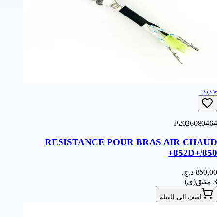
جديد
P2026080464
RESISTANCE POUR BRAS AIR CHAUD
852D+/850+
3 متبق(ي)
اضف الى السلة