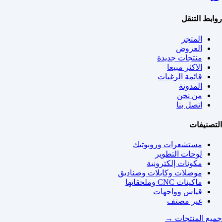
روابط التنقل
المتجر
العروض
منتجات جديدة
الاكثر مبيعا
قائمة الرغبات
المدونة
من نحن
اتصل بنا
التصنيفات
مستشعرات وروبوتيك
لوحات التطوير
مكونات إلكترونية
موصلات وكابلات وصناديق
ماكينات CNC وملحقاتها
قياس وواجهات
غير مصنف
جميع المنتجات →