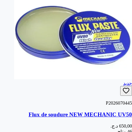
جديد
P2026070445
Flux de soudure NEW MECHANIC UV50
46 متاح