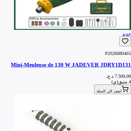
جديد
P2026080465
Mini-Meuleuse de 130 W JADEVER JDRY1D131
4 متبق(ي)
اضف الى السلة