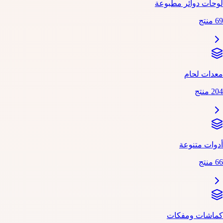
لوحات دوائر مطبوعة
69 منتج
معدات لحام
204 منتج
أدوات متنوعة
66 منتج
كماشات ومفكات