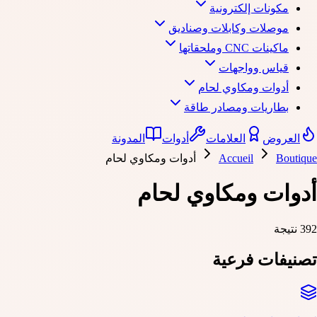
مكونات إلكترونية
موصلات وكابلات وصناديق
ماكينات CNC وملحقاتها
قياس وواجهات
أدوات ومكاوي لحام
بطاريات ومصادر طاقة
العروض
العلامات
أدوات
المدونة
Boutique
Accueil
أدوات ومكاوي لحام
أدوات ومكاوي لحام
392 نتيجة
تصنيفات فرعية