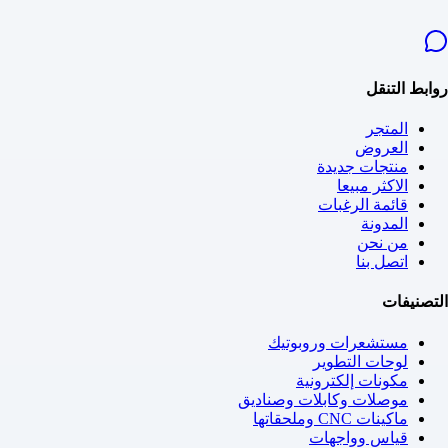
روابط التنقل
المتجر
العروض
منتجات جديدة
الاكثر مبيعا
قائمة الرغبات
المدونة
من نحن
اتصل بنا
التصنيفات
مستشعرات وروبوتيك
لوحات التطوير
مكونات إلكترونية
موصلات وكابلات وصناديق
ماكينات CNC وملحقاتها
قياس وواجهات