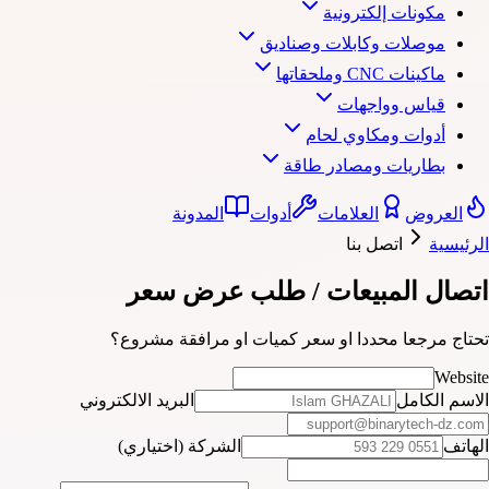
مكونات إلكترونية
موصلات وكابلات وصناديق
ماكينات CNC وملحقاتها
قياس وواجهات
أدوات ومكاوي لحام
بطاريات ومصادر طاقة
العروض
العلامات
أدوات
المدونة
الرئيسية
اتصل بنا
اتصال المبيعات / طلب عرض سعر
تحتاج مرجعا محددا او سعر كميات او مرافقة مشروع؟
Website
الاسم الكامل
البريد الالكتروني
الهاتف
الشركة (اختياري)